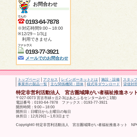
お問合わせ
0193-64-7878
※対応時間9:00～18:00
※12/29～1/3は
利用できません
0193-77-3921
メールでのお問合わせ
トップページ
アクセス
レインボーネットとは
施設・設備
スタッ
事業所の製品一覧
主な関係機関・団体
様式等ダウンロード
貸借対
特定非営利活動法人 宮古圏域障がい者福祉推進ネット
〒027-0073 宮古市緑ヶ丘2-3(はあとふるセンターみやこ1階)
電話番号：0193-64-7878 ファックス：0193-77-3921
開所時間：9:00～18:00
開所日：日曜日から土曜日の毎日
休所日：12月29日～1月3日まで
Copyright© 特定非営利活動法人 宮古圏域障がい者福祉推進ネット NPO法人 レ