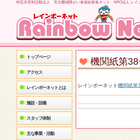
特定非営利活動法人 宮古圏域障がい者福祉推進ネット NPO法人 レイ
トップページ
機関紙第3
アクセス
レインボーネット
機関紙第3
レインボーネットとは
施設・設備
スタッフ体制
主な事業・活動