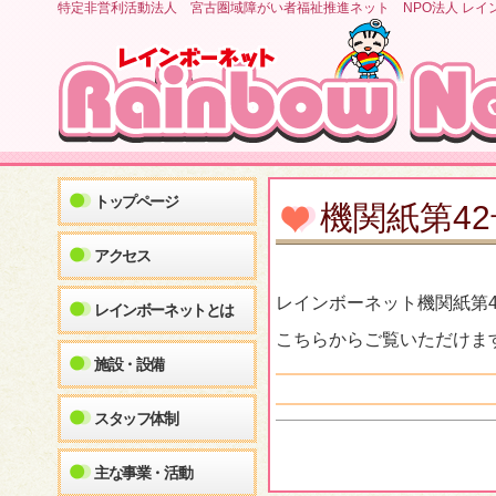
特定非営利活動法人 宮古圏域障がい者福祉推進ネット NPO法人 レイ
トップページ
機関紙第4
アクセス
レインボーネット機関紙第
レインボーネットとは
こちらからご覧いただけま
施設・設備
スタッフ体制
主な事業・活動