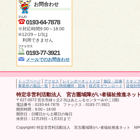
お問合わせ
0193-64-7878
※対応時間9:00～18:00
※12/29～1/3は
利用できません
0193-77-3921
メールでのお問合わせ
トップページ
アクセス
レインボーネットとは
施設・設備
スタッ
事業所の製品一覧
主な関係機関・団体
様式等ダウンロード
貸借対
特定非営利活動法人 宮古圏域障がい者福祉推進ネット
〒027-0073 宮古市緑ヶ丘2-3(はあとふるセンターみやこ1階)
電話番号：0193-64-7878 ファックス：0193-77-3921
開所時間：9:00～18:00
開所日：日曜日から土曜日の毎日
休所日：12月29日～1月3日まで
Copyright© 特定非営利活動法人 宮古圏域障がい者福祉推進ネット NPO法人 レ