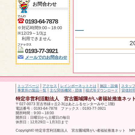
お問合わせ
0193-64-7878
※対応時間9:00～18:00
※12/29～1/3は
利用できません
2
0193-77-3921
メールでのお問合わせ
トップページ
アクセス
レインボーネットとは
施設・設備
スタッ
事業所の製品一覧
主な関係機関・団体
様式等ダウンロード
貸借対
特定非営利活動法人 宮古圏域障がい者福祉推進ネット
〒027-0073 宮古市緑ヶ丘2-3(はあとふるセンターみやこ1階)
電話番号：0193-64-7878 ファックス：0193-77-3921
開所時間：9:00～18:00
開所日：日曜日から土曜日の毎日
休所日：12月29日～1月3日まで
Copyright© 特定非営利活動法人 宮古圏域障がい者福祉推進ネット NPO法人 レ