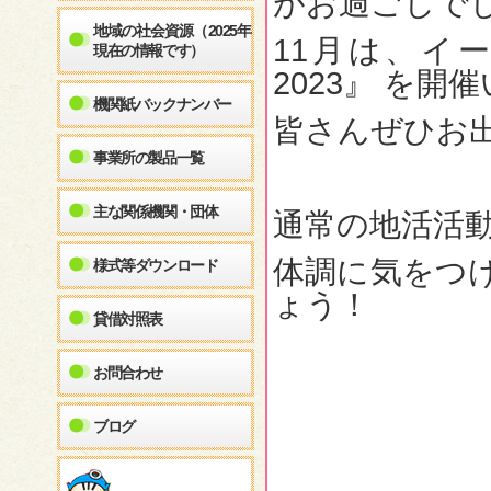
がお過ごしで
地域の社会資源（2025年
11月は、イ
現在の情報です）
2023』 を開
機関紙バックナンバー
皆さんぜひお
事業所の製品一覧
主な関係機関・団体
通常の地活活
体調に気をつ
様式等ダウンロード
ょう！
貸借対照表
お問合わせ
ブログ