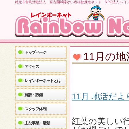
特定非営利活動法人 宮古圏域障がい者福祉推進ネット NPO法人 レイ
トップページ
11月の
アクセス
レインボーネットとは
11月 地活だより
施設・設備
スタッフ体制
紅葉の美しい
主な事業・活動