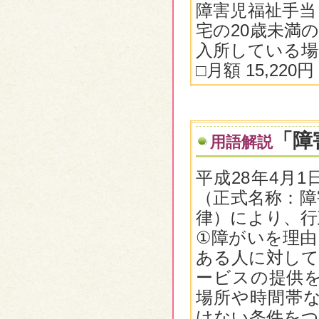
障害児福祉手当
宅の20歳未満
入所している場
□月額 15,22
「障
用語解説
平成28年4月
（正式名称：障
律）により、行
①障がいを理由
ある人に対して
ービスの提供
場所や時間帯
けない条件を