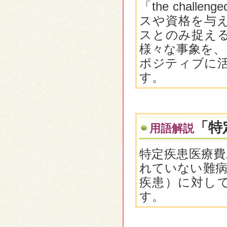
「the cha
スや資格を与
スとのみ捉え
様々な事象を、
ポジティブに
す。
「特
用語解説
特定疾患医療費
れていない難病
疾患）に対し
す。