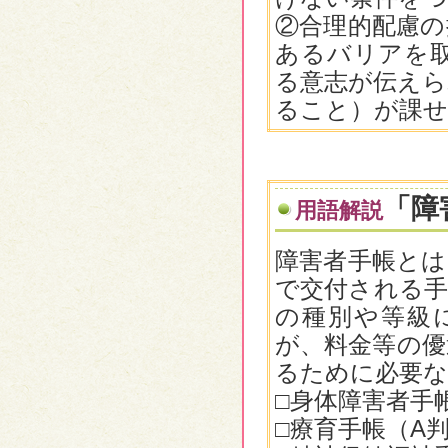
②合理的配慮の
あるバリアを
る意志が伝えら
ること）が課
「障
用語解説
障害者手帳とは
で交付される手
の種別や等級
が、料金等の優
るために必要な
□身体障害者手
□療育手帳（A