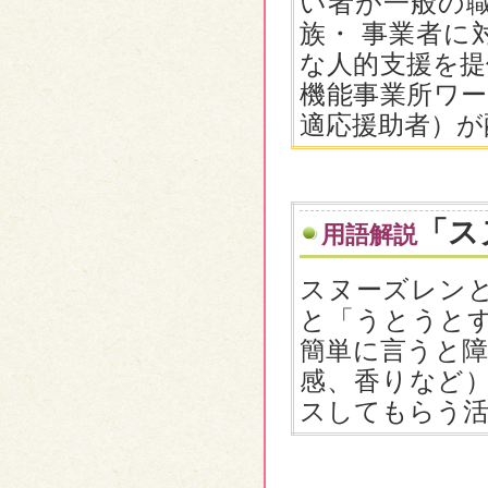
い者が一般の
族・ 事業者に
な人的支援を提
機能事業所ワー
適応援助者）が
「ス
用語解説
スヌーズレン
と「うとうと
簡単に言うと障
感、香りなど
スしてもらう