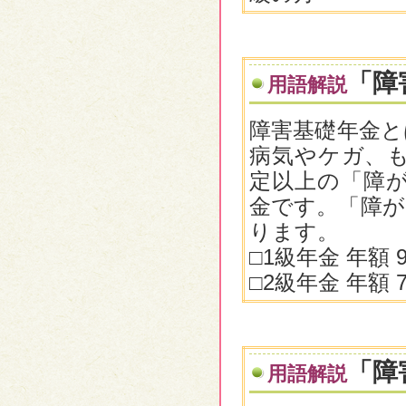
「障
用語解説
障害基礎年金と
病気やケガ、
定以上の「障
金です。「障が
ります。
□1級年金 年額 
□2級年金 年額 
「障
用語解説