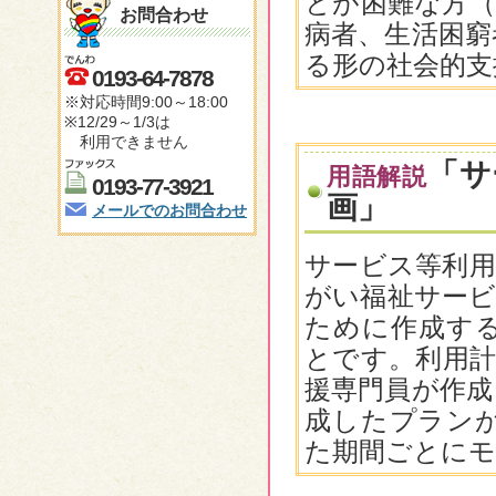
とが困難な方（
お問合わせ
病者、生活困窮
る形の社会的支
0193-64-7878
※対応時間9:00～18:00
※12/29～1/3は
利用できません
「サ
用語解説
0193-77-3921
画」
メールでのお問合わせ
サービス等利用
がい福祉サービ
ために作成す
とです。利用計
援専門員が作成
成したプラン
た期間ごとに