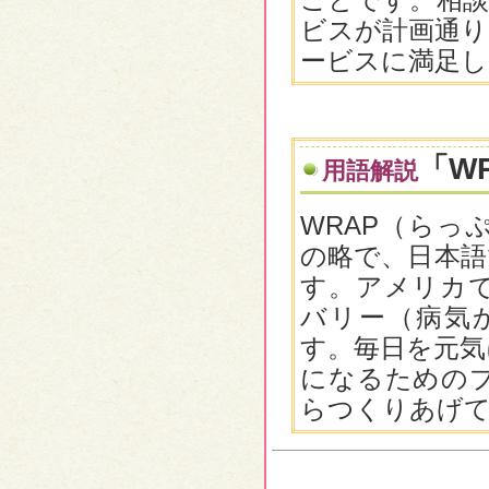
ビスが計画通り
ービスに満足し
「W
用語解説
WRAP（らっぷ）とは
の略で、日本語
す。アメリカ
バリー（病気
す。毎日を元気
になるための
らつくりあげ