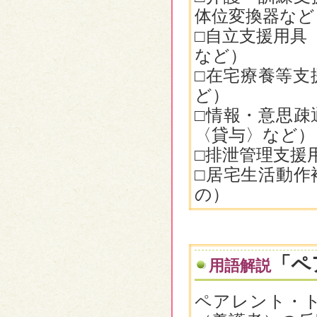
体位変換器など
□自立支援用具
など）
□在宅療養等支
ど）
□情報・意思疎
〈貸与〉など）
□排泄管理支援
□居宅生活動作
の）
「ペ
用語解説
ペアレント・