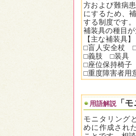
方および難病患
にするため、補
する制度です。
補装具の種目が
【主な補装具】
□盲人安全杖 
□義肢 □装具
□座位保持椅子
□重度障害者用
「モ
用語解説
モニタリング
めに作成され
ことです。相談