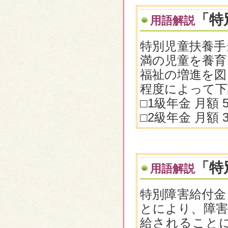
「特
用語解説
特別児童扶養手
満の児童を養育
福祉の増進を図
程度によって下
□1級年金 月額 
□2級年金 月額 
「特
用語解説
特別障害給付金
とにより、障害
給されること