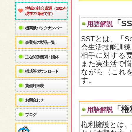
地域の社会資源（2025年
現在の情報です）
「S
用語解説
機関紙バックナンバー
SSTとは、「Soc
事業所の製品一覧
会生活技能訓練
相手に対する
主な関係機関・団体
また実生活で悩
ながら（これ
様式等ダウンロード
す。
貸借対照表
お問合わせ
「権
用語解説
ブログ
権利擁護とは、