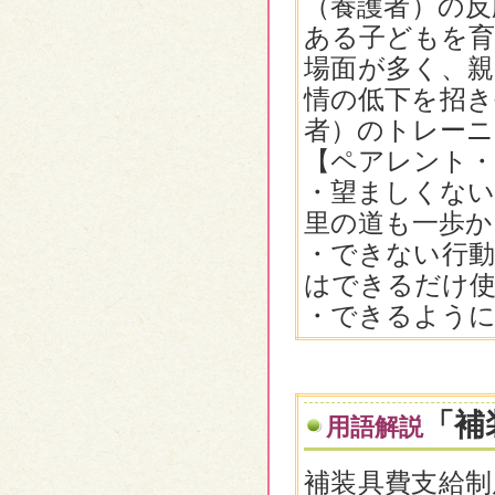
（養護者）の反
ある子どもを育
場面が多く、親
情の低下を招き
者）のトレーニ
【ペアレント・
・望ましくな
里の道も一歩か
・できない
はできるだけ
・できるよう
「補
用語解説
補装具費支給制