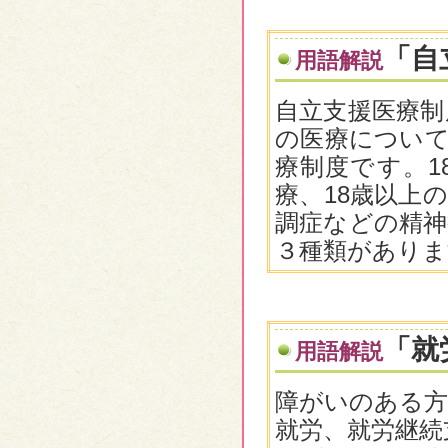
「自
用語解説
自立支援医療制
の医療について
療制度です。1
療、18歳以上
調症などの精神
３種類がありま
「就
用語解説
障がいのある方
就労、就労継続