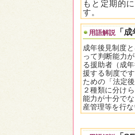
もと定期的
す。
「成
用語解説
成年後見制度と
って判断能力が
る援助者（成年
援する制度です
ための「法定後
２種類に分けら
能力が十分でな
産管理等を行な