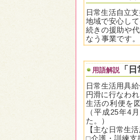
日常生活自立支
地域で安心して
続きの援助や代
なう事業です。
「日
用語解説
日常生活用具給
円滑に行なわれ
生活の利便を
（平成25年4
た。）
【主な日常生活
□介護・訓練支