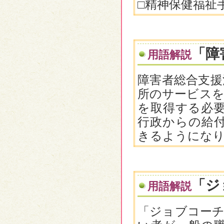
□精神保健福祉
「障
用語解説
障害者総合支援
所のサービスを
を取得する必
行政からの給
きるようにな
「ジ
用語解説
「ジョブコーチ