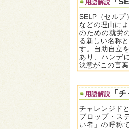
「S
用語解説
SELP（セル
などの理由によ
のための就労の
る新しい名称と
す。自助自立を
あり、ハンデ
決意がこの言葉
「チ
用語解説
チャレンジドと
プロップ・ステ
い者」の呼称