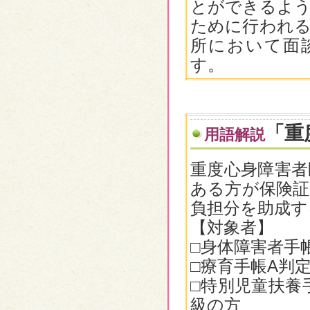
とができるよう
ために行われる
所において面
す。
「重
用語解説
重度心身障害者
ある方が保険証
負担分を助成す
【対象者】
□身体障害者手
□療育手帳A判
□特別児童扶養
級の方