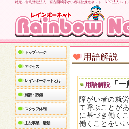
特定非営利活動法人 宮古圏域障がい者福祉推進ネット NPO法人 レイ
トップページ
用語解説
アクセス
レインボーネットとは
「一
用語解説
施設・設備
障がい者の就労
て呼ぶことがあ
スタッフ体制
に基づき働くこ
働くことをい
主な事業・活動