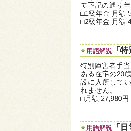
て下記の通り年
□1級年金 月額 
□2級年金 月額 
「特
用語解説
特別障害者手当
ある在宅の20
設に入所してい
れません。
□月額 27,98
「日
用語解説