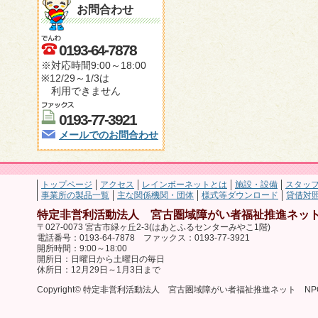
お問合わせ
0193-64-7878
※対応時間9:00～18:00
※12/29～1/3は
利用できません
0193-77-3921
メールでのお問合わせ
トップページ
アクセス
レインボーネットとは
施設・設備
スタッ
事業所の製品一覧
主な関係機関・団体
様式等ダウンロード
貸借対
特定非営利活動法人 宮古圏域障がい者福祉推進ネット
〒027-0073 宮古市緑ヶ丘2-3(はあとふるセンターみやこ1階)
電話番号：0193-64-7878 ファックス：0193-77-3921
開所時間：9:00～18:00
開所日：日曜日から土曜日の毎日
休所日：12月29日～1月3日まで
Copyright© 特定非営利活動法人 宮古圏域障がい者福祉推進ネット NPO法人 レ