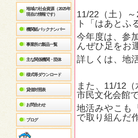
地域の社会資源（2025年
11/22（土
現在の情報です）
ト「はあとふ
機関紙バックナンバー
今年度は、参
んぜひ足をお運
事業所の製品一覧
詳しくは、地活
主な関係機関・団体
様式等ダウンロード
また、11/1
貸借対照表
市民文化会館
お問合わせ
地活みやこも
で取り組んだ
ブログ