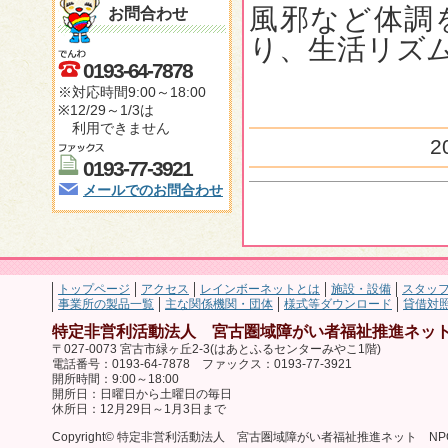
風邪など体調
お問合わせ
り、生活リズ
0193-64-7878
※対応時間9:00～18:00
※12/29～1/3は
利用できません
2
0193-77-3921
メールでのお問合わせ
トップページ
アクセス
レインボーネットとは
施設・設備
スタッ
事業所の製品一覧
主な関係機関・団体
様式等ダウンロード
貸借対
特定非営利活動法人 宮古圏域障がい者福祉推進ネット
〒027-0073 宮古市緑ヶ丘2-3(はあとふるセンターみやこ1階)
電話番号：0193-64-7878 ファックス：0193-77-3921
開所時間：9:00～18:00
開所日：日曜日から土曜日の毎日
休所日：12月29日～1月3日まで
Copyright© 特定非営利活動法人 宮古圏域障がい者福祉推進ネット NPO法人 レ