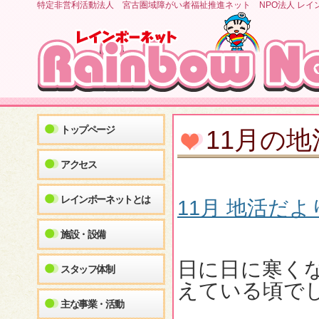
特定非営利活動法人 宮古圏域障がい者福祉推進ネット NPO法人 レイ
トップページ
11月の
アクセス
レインボーネットとは
11月 地活だより
施設・設備
日に日に寒く
スタッフ体制
えている頃で
主な事業・活動