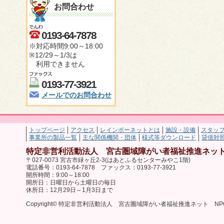
お問合わせ
0193-64-7878
※対応時間9:00～18:00
※12/29～1/3は
利用できません
0193-77-3921
メールでのお問合わせ
トップページ
アクセス
レインボーネットとは
施設・設備
スタッ
事業所の製品一覧
主な関係機関・団体
様式等ダウンロード
貸借対
特定非営利活動法人 宮古圏域障がい者福祉推進ネット
〒027-0073 宮古市緑ヶ丘2-3(はあとふるセンターみやこ1階)
電話番号：0193-64-7878 ファックス：0193-77-3921
開所時間：9:00～18:00
開所日：日曜日から土曜日の毎日
休所日：12月29日～1月3日まで
Copyright© 特定非営利活動法人 宮古圏域障がい者福祉推進ネット NPO法人 レ