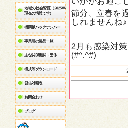
いかがお過ご
地域の社会資源（2025年
節分、立春を
現在の情報です）
しれませんね♪
機関紙バックナンバー
事業所の製品一覧
2月も感染対
(#^.^#)
主な関係機関・団体
様式等ダウンロード
貸借対照表
お問合わせ
ブログ