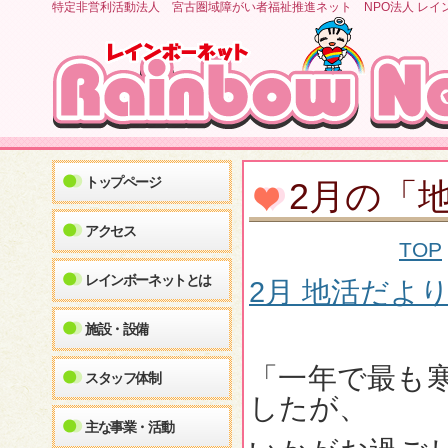
特定非営利活動法人 宮古圏域障がい者福祉推進ネット NPO法人 レイ
トップページ
2月の「
アクセス
TOP
レインボーネットとは
2月 地活だより
施設・設備
「一年で最も
スタッフ体制
したが、
主な事業・活動